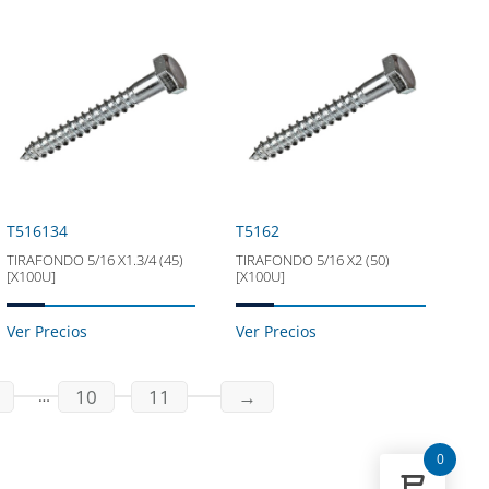
T516134
T5162
TIRAFONDO 5/16 X1.3/4 (45)
TIRAFONDO 5/16 X2 (50)
[X100U]
[X100U]
Ver Precios
Ver Precios
10
11
→
…
0