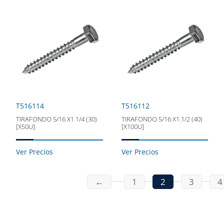
T516114
T516112
TIRAFONDO 5/16 X1 1/4 (30)
TIRAFONDO 5/16 X1.1/2 (40)
[X50U]
[X100U]
Ver Precios
Ver Precios
←
1
2
3
4