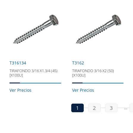
T316134
T3162
TIRAFONDO 3/16 X1.3/4 (45)
TIRAFONDO 3/16 X2 (50)
[X100U]
[X100U]
Ver Precios
Ver Precios
1
2
3
…