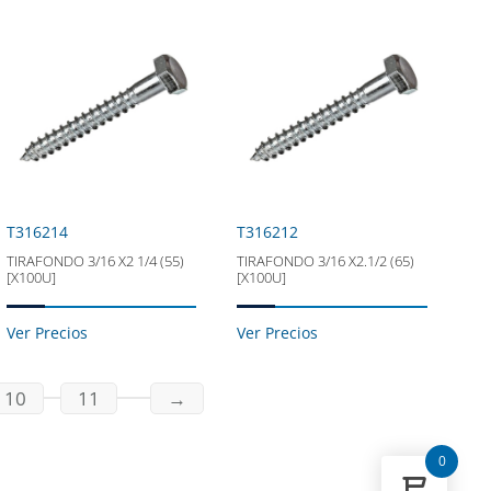
T316214
T316212
TIRAFONDO 3/16 X2 1/4 (55)
TIRAFONDO 3/16 X2.1/2 (65)
[X100U]
[X100U]
Ver Precios
Ver Precios
10
11
→
0